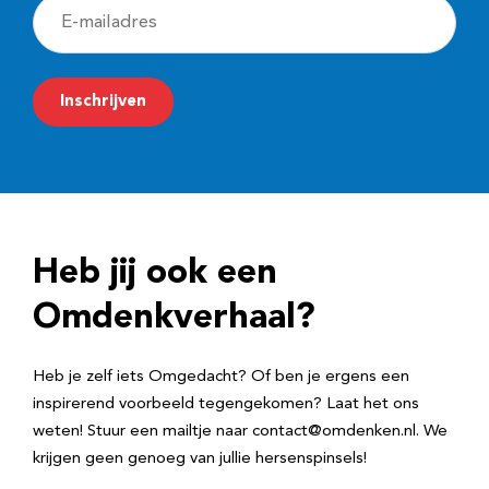
E
-
m
Inschrijven
a
i
l
a
d
Heb jij ook een
r
e
Omdenkverhaal?
s
Heb je zelf iets Omgedacht? Of ben je ergens een
inspirerend voorbeeld tegengekomen? Laat het ons
weten! Stuur een mailtje naar contact@omdenken.nl. We
krijgen geen genoeg van jullie hersenspinsels!