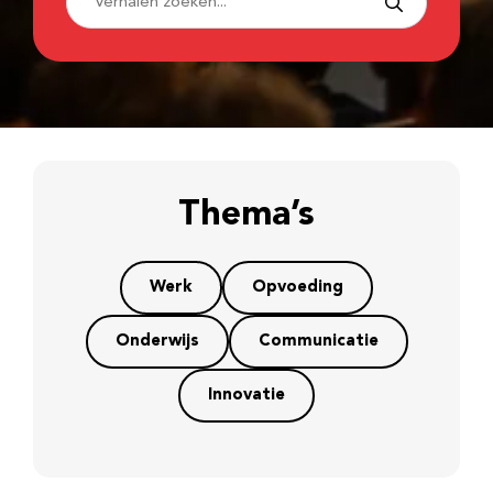
Thema’s
Werk
Opvoeding
Onderwijs
Communicatie
Innovatie