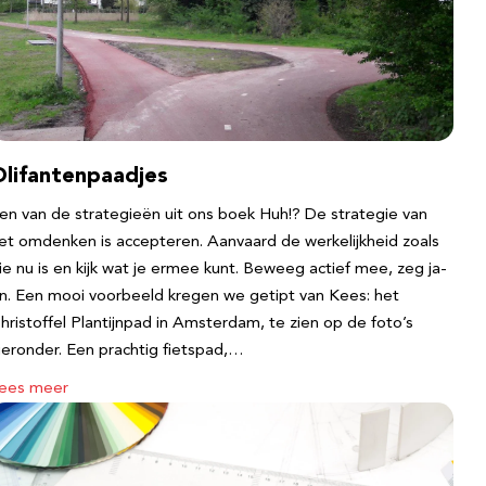
Olifantenpaadjes
en van de strategieën uit ons boek Huh!? De strategie van
et omdenken is accepteren. Aanvaard de werkelijkheid zoals
ie nu is en kijk wat je ermee kunt. Beweeg actief mee, zeg ja-
n. Een mooi voorbeeld kregen we getipt van Kees: het
hristoffel Plantijnpad in Amsterdam, te zien op de foto’s
ieronder. Een prachtig fietspad,…
ees meer