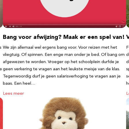
Bang voor afwijzing? Maak er een spel van!
V
s
We zijn allemaal wel ergens bang voor. Voor reizen met het
F
vliegtuig. Of spinnen. Een enge man onder je bed. Of bang om
d
afgewezen te worden. Vroeger op het schoolplein durfde je
d
te
geen verkering te vragen aan het leukste meisje van de klas.
s
Tegenwoordig durf je geen salarisverhoging te vragen aan je
s
baas. Een heel…
h
Lees meer
L