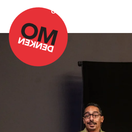
Over Omdenken
Podca