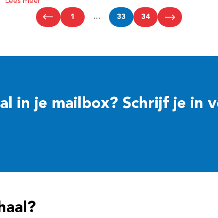
Lees meer
1
…
33
34
 in je mailbox? Schrijf je in 
haal?