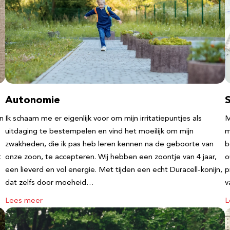
Autonomie
an
Ik schaam me er eigenlijk voor om mijn irritatiepuntjes als
M
uitdaging te bestempelen en vind het moeilijk om mijn
m
zwakheden, die ik pas heb leren kennen na de geboorte van
b
t
onze zoon, te accepteren. Wij hebben een zoontje van 4 jaar,
o
een lieverd en vol energie. Met tijden een echt Duracell-konijn,
p
dat zelfs door moeheid…
v
Lees meer
L