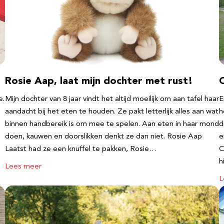
Rosie Aap, laat mijn dochter met rust!
e.
Mijn dochter van 8 jaar vindt het altijd moeilijk om aan tafel haar
E
aandacht bij het eten te houden. Ze pakt letterlijk alles aan wat
h
binnen handbereik is om mee te spelen. Aan eten in haar mond
d
doen, kauwen en doorslikken denkt ze dan niet. Rosie Aap
e
Laatst had ze een knuffel te pakken, Rosie…
C
h
Lees meer
L