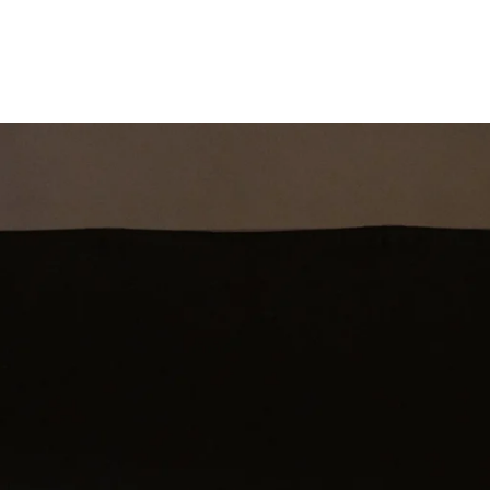
st
Theatershow
Training
Omdenkkrin