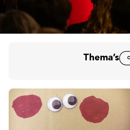
Thema’s
O