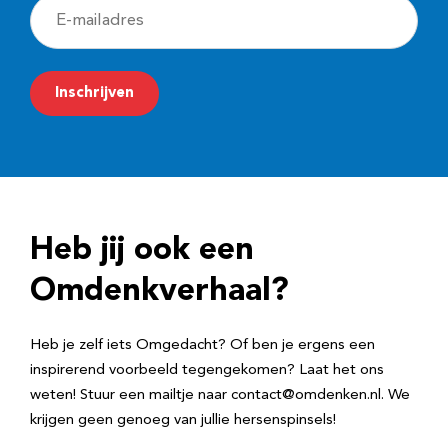
E
-
m
Inschrijven
a
i
l
a
d
Heb jij ook een
r
e
Omdenkverhaal?
s
Heb je zelf iets Omgedacht? Of ben je ergens een
inspirerend voorbeeld tegengekomen? Laat het ons
weten! Stuur een mailtje naar contact@omdenken.nl. We
krijgen geen genoeg van jullie hersenspinsels!