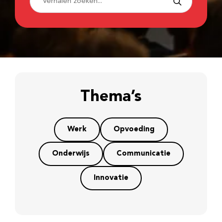
Thema’s
Werk
Opvoeding
Onderwijs
Communicatie
Innovatie