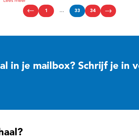
Lees meer
1
…
33
34
 in je mailbox? Schrijf je in 
haal?