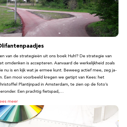
Olifantenpaadjes
en van de strategieën uit ons boek Huh!? De strategie van
et omdenken is accepteren. Aanvaard de werkelijkheid zoals
ie nu is en kijk wat je ermee kunt. Beweeg actief mee, zeg ja-
n. Een mooi voorbeeld kregen we getipt van Kees: het
hristoffel Plantijnpad in Amsterdam, te zien op de foto’s
ieronder. Een prachtig fietspad,…
ees meer