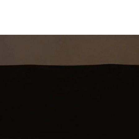
st
Theatershow
Training
Omdenkkrin