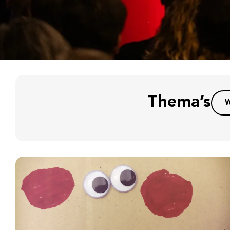
Thema’s
W