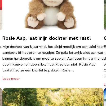
Rosie Aap, laat mijn dochter met rust!
e.
Mijn dochter van 8 jaar vindt het altijd moeilijk om aan tafel haar
E
aandacht bij het eten te houden. Ze pakt letterlijk alles aan wat
h
binnen handbereik is om mee te spelen. Aan eten in haar mond
d
doen, kauwen en doorslikken denkt ze dan niet. Rosie Aap
e
Laatst had ze een knuffel te pakken, Rosie…
C
h
Lees meer
L