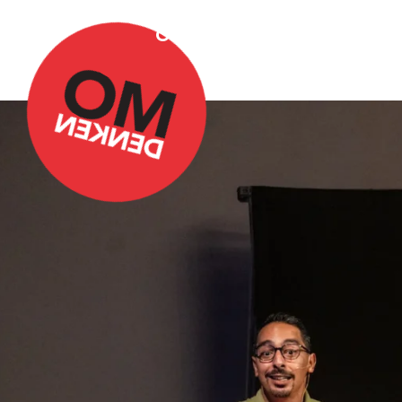
Over Omdenken
Podca