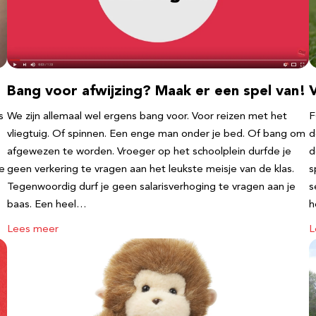
Bang voor afwijzing? Maak er een spel van!
V
s
We zijn allemaal wel ergens bang voor. Voor reizen met het
F
vliegtuig. Of spinnen. Een enge man onder je bed. Of bang om
d
afgewezen te worden. Vroeger op het schoolplein durfde je
d
te
geen verkering te vragen aan het leukste meisje van de klas.
s
Tegenwoordig durf je geen salarisverhoging te vragen aan je
s
baas. Een heel…
h
Lees meer
L