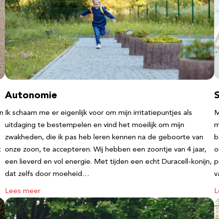
Autonomie
an
Ik schaam me er eigenlijk voor om mijn irritatiepuntjes als
M
uitdaging te bestempelen en vind het moeilijk om mijn
m
zwakheden, die ik pas heb leren kennen na de geboorte van
b
t
onze zoon, te accepteren. Wij hebben een zoontje van 4 jaar,
o
een lieverd en vol energie. Met tijden een echt Duracell-konijn,
p
dat zelfs door moeheid…
v
Lees meer
L