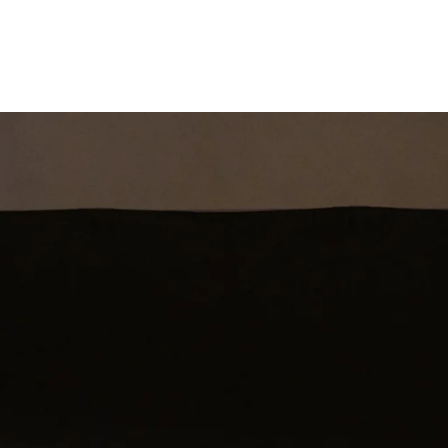
st
Theatershow
Training
Omdenkkrin