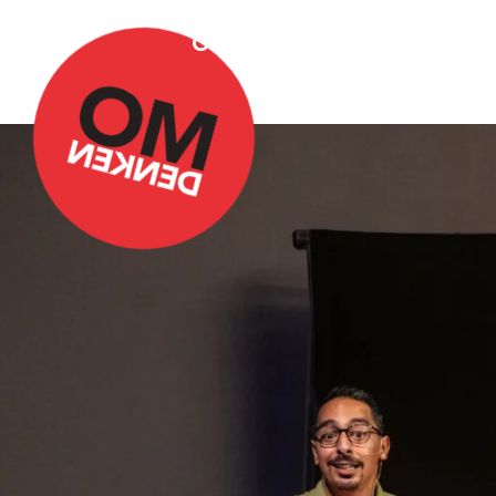
Over Omdenken
Podca