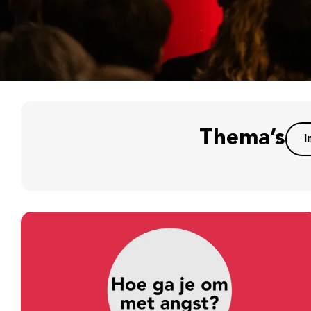
Thema’s
I