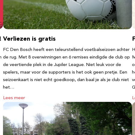
!
Verliezen is gratis
FC Den Bosch heeft een teleurstellend voetbalseizoen achter
H
m
de rug. Met 8 overwinningen en 6 remises eindigde de club op
M
de veertiende plek in de Jupiler League. Niet leuk voor de
o
spelers, maar voor de supporters is het ook geen pretje. Een
h
seizoenkaart is niet echt goedkoop, dan baal je als je club niet
v
het…
G
Lees meer
L