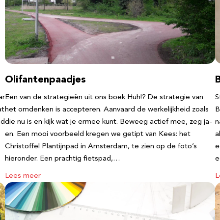
Olifantenpaadjes
ar
Een van de strategieën uit ons boek Huh!? De strategie van
S
at
het omdenken is accepteren. Aanvaard de werkelijkheid zoals
B
nd
die nu is en kijk wat je ermee kunt. Beweeg actief mee, zeg ja-
n
en. Een mooi voorbeeld kregen we getipt van Kees: het
a
Christoffel Plantijnpad in Amsterdam, te zien op de foto’s
e
hieronder. Een prachtig fietspad,…
Lees meer
L