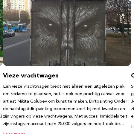
Vieze vrachtwagen
Een vieze vrachtwagen biedt niet alleen een uitgelezen plek
S
om reclame te plaatsen, het is ook een prachtig canvas voor
g
artiest Nikita Golubev om kunst te maken. Dirtpainting Onder
J
l
de hashtag #dirtpainting experimenteert hij met kwasten en
z
zijn vingers op vieze vrachtwagens. Met succes! Inmiddels telt
e
d
zijn instagramaccount ruim 25.000 volgers en heeft ook de…
L