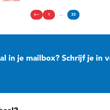
Lees meer
1
…
33
 in je mailbox? Schrijf je in 