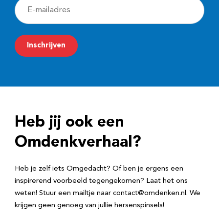
E
-
m
Inschrijven
a
i
l
a
d
Heb jij ook een
r
e
Omdenkverhaal?
s
Heb je zelf iets Omgedacht? Of ben je ergens een
inspirerend voorbeeld tegengekomen? Laat het ons
weten! Stuur een mailtje naar contact@omdenken.nl. We
krijgen geen genoeg van jullie hersenspinsels!