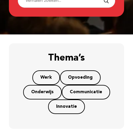
Thema’s
Werk
Opvoeding
Onderwijs
Communicatie
Innovatie