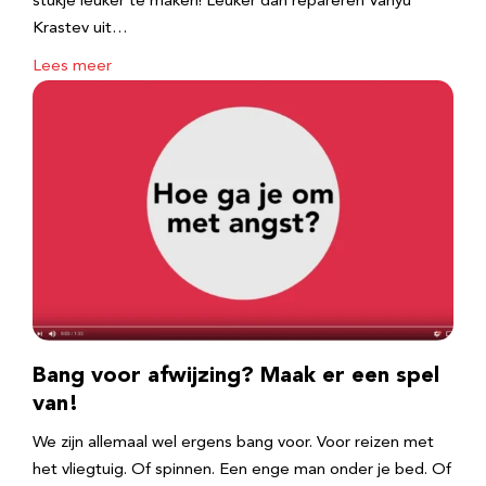
stukje leuker te maken! Leuker dan repareren Vanyu
Krastev uit…
Lees meer
Bang voor afwijzing? Maak er een spel
van!
We zijn allemaal wel ergens bang voor. Voor reizen met
het vliegtuig. Of spinnen. Een enge man onder je bed. Of