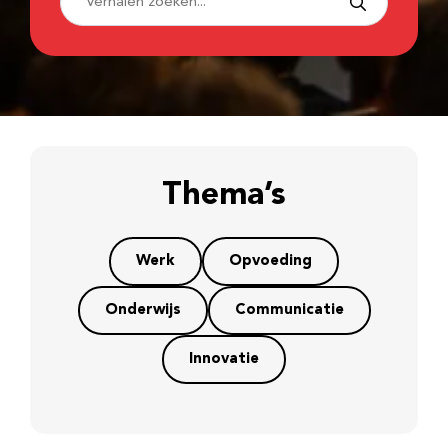
Thema’s
Werk
Opvoeding
Onderwijs
Communicatie
Innovatie