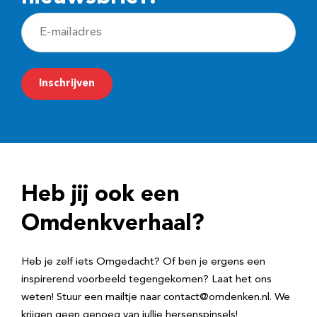
E
-
m
Inschrijven
a
i
l
a
d
Heb jij ook een
r
e
Omdenkverhaal?
s
Heb je zelf iets Omgedacht? Of ben je ergens een
inspirerend voorbeeld tegengekomen? Laat het ons
weten! Stuur een mailtje naar contact@omdenken.nl. We
krijgen geen genoeg van jullie hersenspinsels!