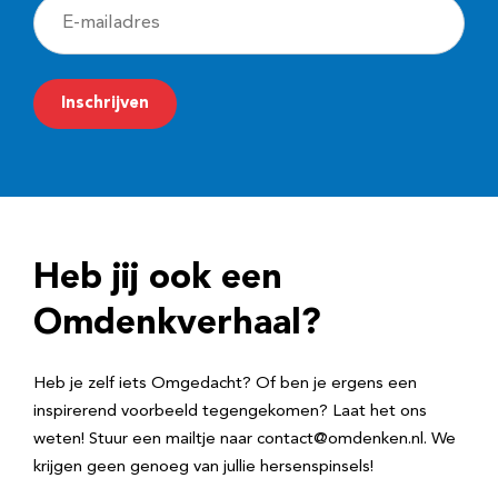
E
-
m
Inschrijven
a
i
l
a
d
Heb jij ook een
r
e
Omdenkverhaal?
s
Heb je zelf iets Omgedacht? Of ben je ergens een
inspirerend voorbeeld tegengekomen? Laat het ons
weten! Stuur een mailtje naar contact@omdenken.nl. We
krijgen geen genoeg van jullie hersenspinsels!