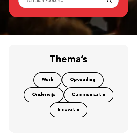
Thema’s
Werk
Opvoeding
Onderwijs
Communicatie
Innovatie