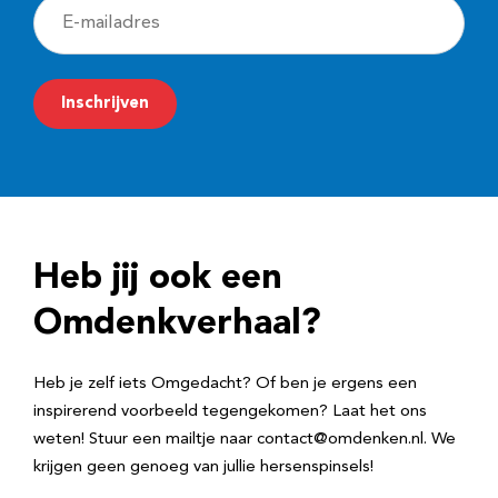
E
-
m
Inschrijven
a
i
l
a
d
Heb jij ook een
r
e
Omdenkverhaal?
s
Heb je zelf iets Omgedacht? Of ben je ergens een
inspirerend voorbeeld tegengekomen? Laat het ons
weten! Stuur een mailtje naar contact@omdenken.nl. We
krijgen geen genoeg van jullie hersenspinsels!