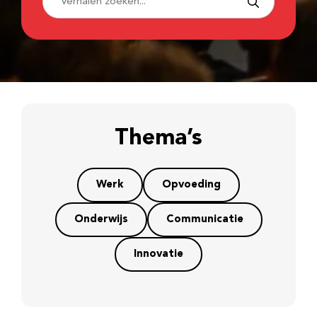
Thema’s
Werk
Opvoeding
Onderwijs
Communicatie
Innovatie