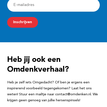
E
-
m
Inschrijven
a
i
l
a
d
Heb jij ook een
r
e
Omdenkverhaal?
s
Heb je zelf iets Omgedacht? Of ben je ergens een
inspirerend voorbeeld tegengekomen? Laat het ons
weten! Stuur een mailtje naar contact@omdenken.nl. We
krijgen geen genoeg van jullie hersenspinsels!