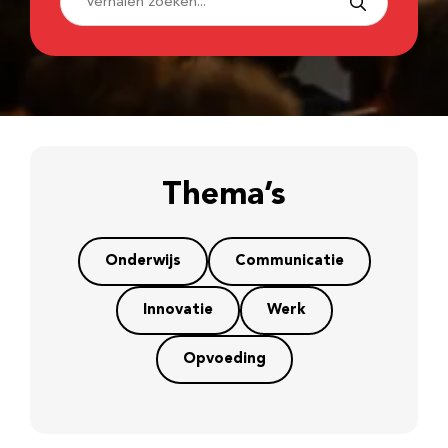
Thema’s
Onderwijs
Communicatie
Innovatie
Werk
Opvoeding