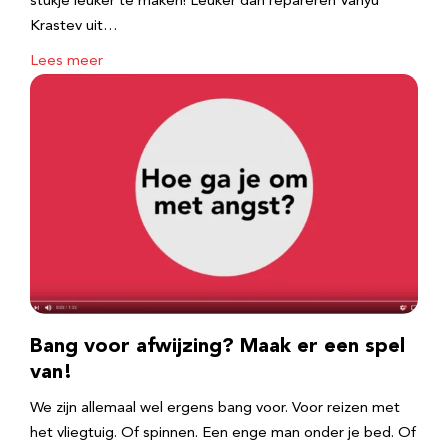
stukje leuker te maken! Leuker dan repareren Vanyu
Krastev uit…
Lees meer
Bang voor afwijzing? Maak er een spel
van!
We zijn allemaal wel ergens bang voor. Voor reizen met
het vliegtuig. Of spinnen. Een enge man onder je bed. Of