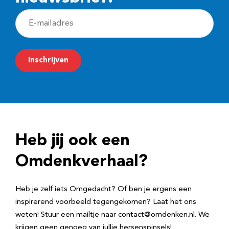
E
-
m
Inschrijven
a
i
l
a
d
Heb jij ook een
r
e
Omdenkverhaal?
s
Heb je zelf iets Omgedacht? Of ben je ergens een
inspirerend voorbeeld tegengekomen? Laat het ons
weten! Stuur een mailtje naar contact@omdenken.nl. We
krijgen geen genoeg van jullie hersenspinsels!