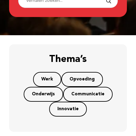
Thema’s
Werk
Opvoeding
Onderwijs
Communicatie
Innovatie