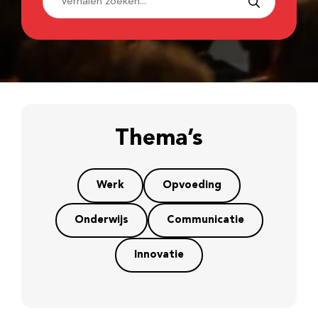
Thema’s
Werk
Opvoeding
Onderwijs
Communicatie
Innovatie