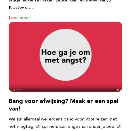
stukje leuker te maken! Leuker dan repareren Vanyu
Krastev uit…
Lees meer
Bang voor afwijzing? Maak er een spel
van!
We zijn allemaal wel ergens bang voor. Voor reizen met
het vliegtuig. Of spinnen. Een enge man onder je bed. Of