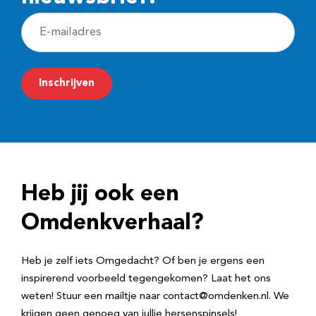
E
-
m
Inschrijven
a
i
l
a
d
Heb jij ook een
r
e
Omdenkverhaal?
s
Heb je zelf iets Omgedacht? Of ben je ergens een
inspirerend voorbeeld tegengekomen? Laat het ons
weten! Stuur een mailtje naar contact@omdenken.nl. We
krijgen geen genoeg van jullie hersenspinsels!