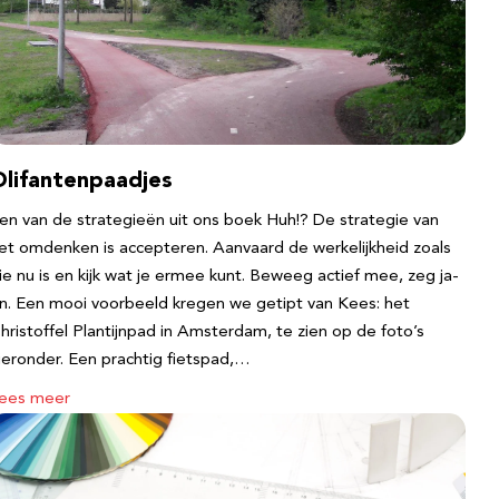
Olifantenpaadjes
en van de strategieën uit ons boek Huh!? De strategie van
et omdenken is accepteren. Aanvaard de werkelijkheid zoals
ie nu is en kijk wat je ermee kunt. Beweeg actief mee, zeg ja-
n. Een mooi voorbeeld kregen we getipt van Kees: het
hristoffel Plantijnpad in Amsterdam, te zien op de foto’s
ieronder. Een prachtig fietspad,…
ees meer