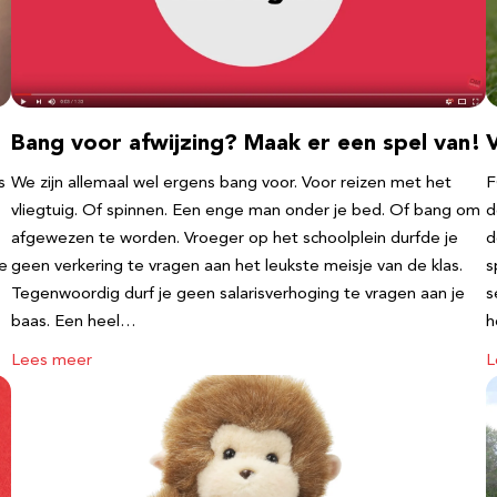
Bang voor afwijzing? Maak er een spel van!
V
s
We zijn allemaal wel ergens bang voor. Voor reizen met het
F
vliegtuig. Of spinnen. Een enge man onder je bed. Of bang om
d
afgewezen te worden. Vroeger op het schoolplein durfde je
d
te
geen verkering te vragen aan het leukste meisje van de klas.
s
Tegenwoordig durf je geen salarisverhoging te vragen aan je
s
baas. Een heel…
h
Lees meer
L