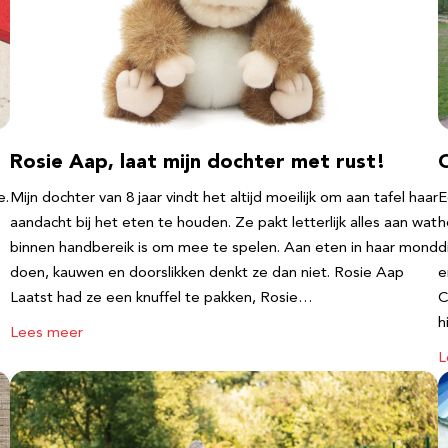
Rosie Aap, laat mijn dochter met rust!
e.
Mijn dochter van 8 jaar vindt het altijd moeilijk om aan tafel haar
E
aandacht bij het eten te houden. Ze pakt letterlijk alles aan wat
h
binnen handbereik is om mee te spelen. Aan eten in haar mond
d
doen, kauwen en doorslikken denkt ze dan niet. Rosie Aap
e
Laatst had ze een knuffel te pakken, Rosie…
C
h
Lees meer
L