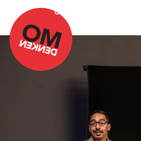
Over Omdenken
Podca