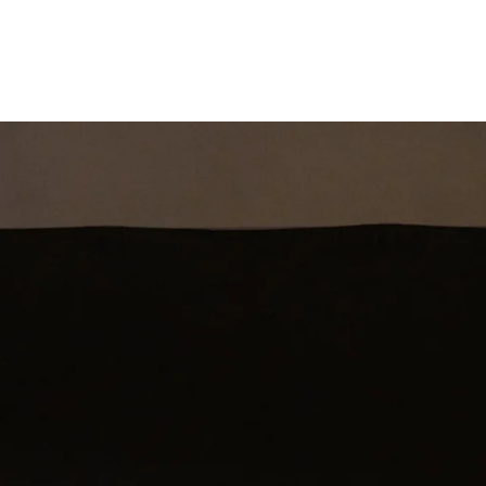
st
Theatershow
Training
Omdenkkrin