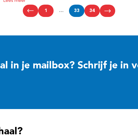
Lees meer
1
…
33
34
 in je mailbox? Schrijf je in 
haal?