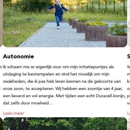
Autonomie
an
Ik schaam me er eigenlijk voor om mijn irritatiepuntjes als
M
uitdaging te bestempelen en vind het moeilijk om mijn
m
zwakheden, die ik pas heb leren kennen na de geboorte van
b
t
onze zoon, te accepteren. Wij hebben een zoontje van 4 jaar,
o
een lieverd en vol energie. Met tijden een echt Duracell-konijn,
p
dat zelfs door moeheid…
v
Lees meer
L