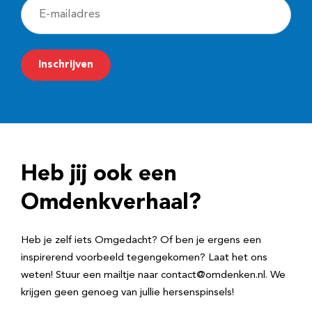
E
-
m
Inschrijven
a
i
l
a
d
Heb jij ook een
r
e
Omdenkverhaal?
s
Heb je zelf iets Omgedacht? Of ben je ergens een
inspirerend voorbeeld tegengekomen? Laat het ons
weten! Stuur een mailtje naar contact@omdenken.nl. We
krijgen geen genoeg van jullie hersenspinsels!