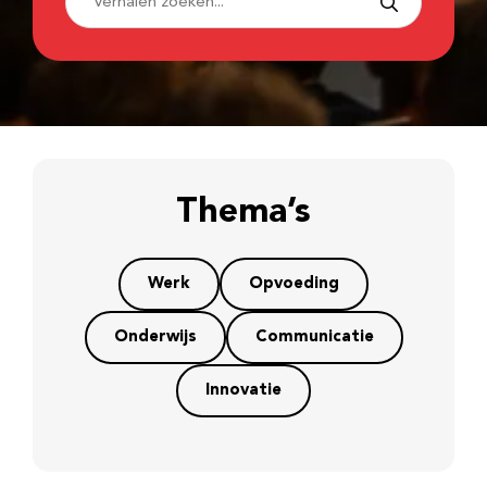
Thema’s
Werk
Opvoeding
Onderwijs
Communicatie
Innovatie