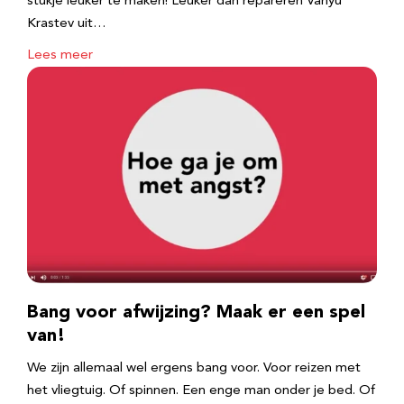
stukje leuker te maken! Leuker dan repareren Vanyu
Krastev uit…
Lees meer
Bang voor afwijzing? Maak er een spel
van!
We zijn allemaal wel ergens bang voor. Voor reizen met
het vliegtuig. Of spinnen. Een enge man onder je bed. Of