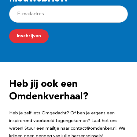
E
-
m
Inschrijven
a
i
l
a
d
Heb jij ook een
r
e
Omdenkverhaal?
s
Heb je zelf iets Omgedacht? Of ben je ergens een
inspirerend voorbeeld tegengekomen? Laat het ons
weten! Stuur een mailtje naar contact@omdenken.nl. We
krijgen geen genoeg van jullie hersenspinsels!