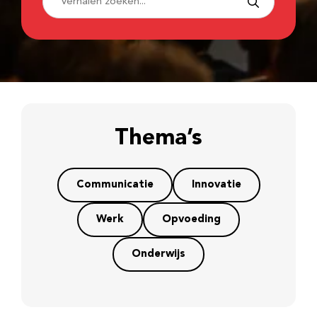
Thema’s
Communicatie
Innovatie
Werk
Opvoeding
Onderwijs