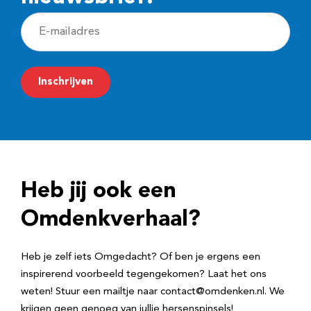
E
-
m
Inschrijven
a
i
l
a
d
Heb jij ook een
r
e
Omdenkverhaal?
s
Heb je zelf iets Omgedacht? Of ben je ergens een
inspirerend voorbeeld tegengekomen? Laat het ons
weten! Stuur een mailtje naar contact@omdenken.nl. We
krijgen geen genoeg van jullie hersenspinsels!