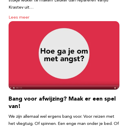
stukje leuker te maken! Leuker dan repareren Vanyu
Krastev uit…
Lees meer
Bang voor afwijzing? Maak er een spel
van!
We zijn allemaal wel ergens bang voor. Voor reizen met
het vliegtuig. Of spinnen. Een enge man onder je bed. Of