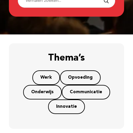
Thema’s
Werk
Opvoeding
Onderwijs
Communicatie
Innovatie