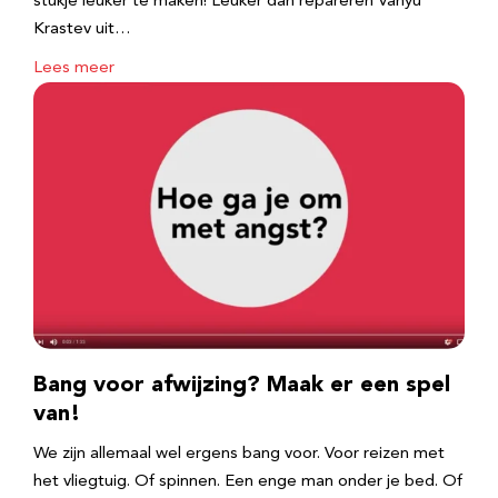
stukje leuker te maken! Leuker dan repareren Vanyu
Krastev uit…
Lees meer
Bang voor afwijzing? Maak er een spel
van!
We zijn allemaal wel ergens bang voor. Voor reizen met
het vliegtuig. Of spinnen. Een enge man onder je bed. Of