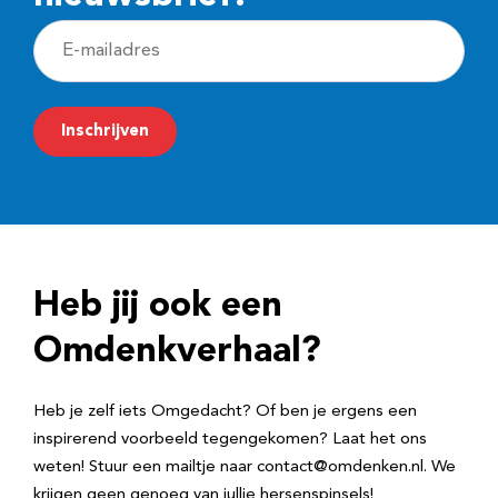
E
-
m
Inschrijven
a
i
l
a
d
Heb jij ook een
r
e
Omdenkverhaal?
s
Heb je zelf iets Omgedacht? Of ben je ergens een
inspirerend voorbeeld tegengekomen? Laat het ons
weten! Stuur een mailtje naar contact@omdenken.nl. We
krijgen geen genoeg van jullie hersenspinsels!