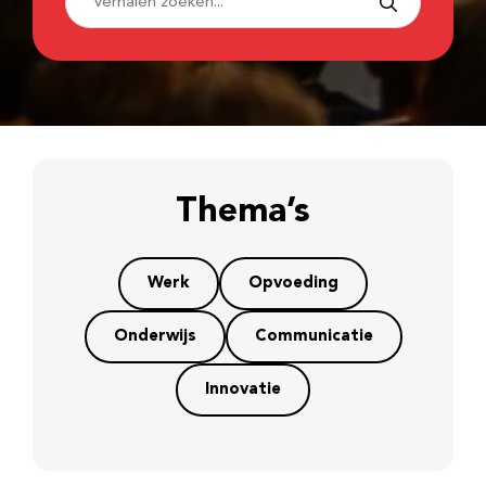
Thema’s
Werk
Opvoeding
Onderwijs
Communicatie
Innovatie