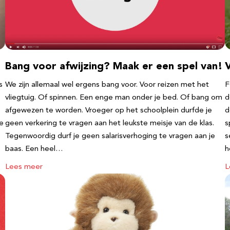
Bang voor afwijzing? Maak er een spel van!
V
s
We zijn allemaal wel ergens bang voor. Voor reizen met het
F
vliegtuig. Of spinnen. Een enge man onder je bed. Of bang om
d
afgewezen te worden. Vroeger op het schoolplein durfde je
d
te
geen verkering te vragen aan het leukste meisje van de klas.
s
Tegenwoordig durf je geen salarisverhoging te vragen aan je
s
baas. Een heel…
h
Lees meer
L