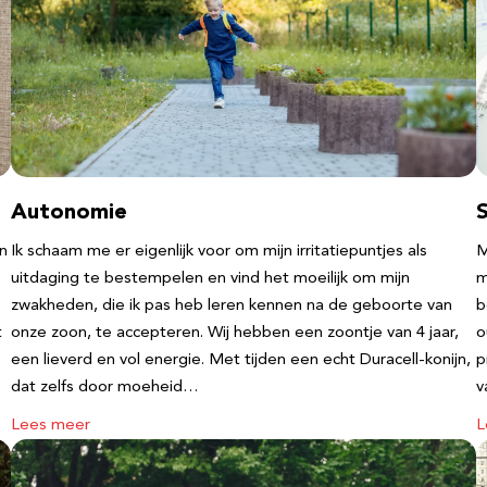
Autonomie
an
Ik schaam me er eigenlijk voor om mijn irritatiepuntjes als
M
uitdaging te bestempelen en vind het moeilijk om mijn
m
zwakheden, die ik pas heb leren kennen na de geboorte van
b
t
onze zoon, te accepteren. Wij hebben een zoontje van 4 jaar,
o
een lieverd en vol energie. Met tijden een echt Duracell-konijn,
p
dat zelfs door moeheid…
v
Lees meer
L