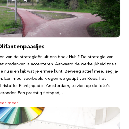
Olifantenpaadjes
en van de strategieën uit ons boek Huh!? De strategie van
et omdenken is accepteren. Aanvaard de werkelijkheid zoals
ie nu is en kijk wat je ermee kunt. Beweeg actief mee, zeg ja-
n. Een mooi voorbeeld kregen we getipt van Kees: het
hristoffel Plantijnpad in Amsterdam, te zien op de foto’s
ieronder. Een prachtig fietspad,…
ees meer