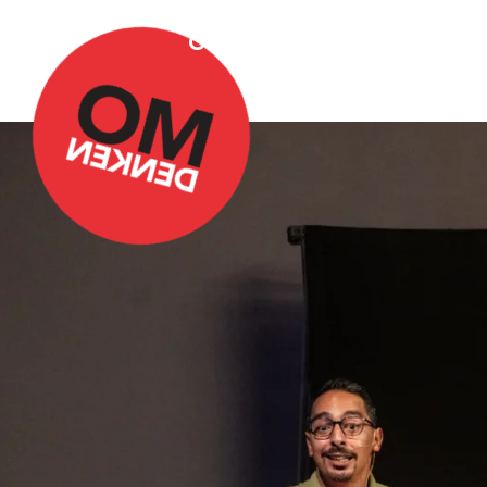
Over Omdenken
Podca