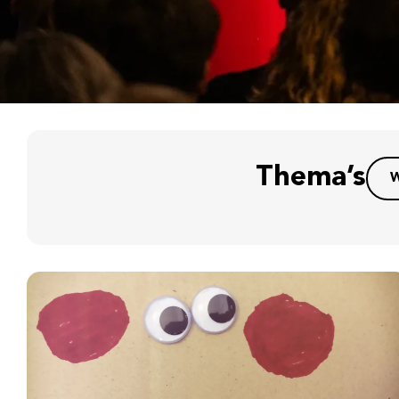
Thema’s
W