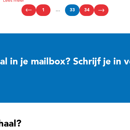
Lees meer
1
…
33
34
 in je mailbox? Schrijf je in 
haal?