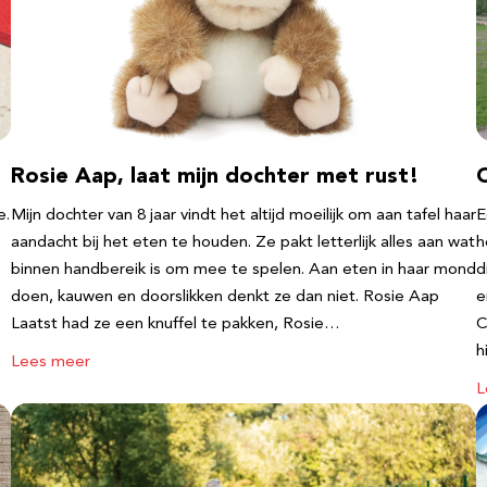
Rosie Aap, laat mijn dochter met rust!
e.
Mijn dochter van 8 jaar vindt het altijd moeilijk om aan tafel haar
E
aandacht bij het eten te houden. Ze pakt letterlijk alles aan wat
h
binnen handbereik is om mee te spelen. Aan eten in haar mond
d
doen, kauwen en doorslikken denkt ze dan niet. Rosie Aap
e
Laatst had ze een knuffel te pakken, Rosie…
C
h
Lees meer
L