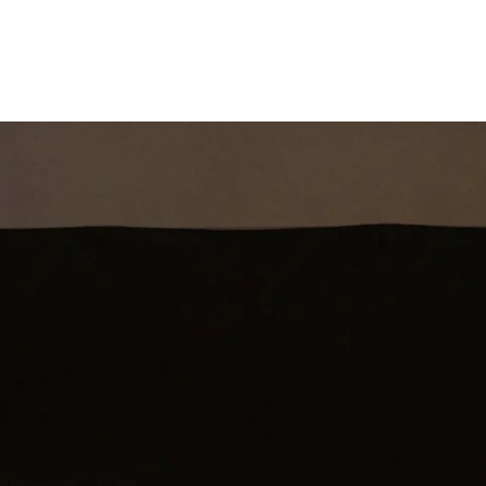
st
Theatershow
Training
Omdenkkrin