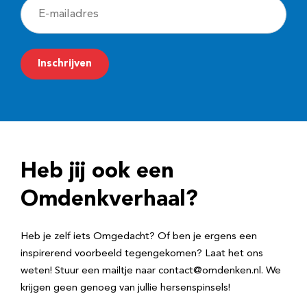
E
-
m
Inschrijven
a
i
l
a
d
Heb jij ook een
r
e
Omdenkverhaal?
s
Heb je zelf iets Omgedacht? Of ben je ergens een
inspirerend voorbeeld tegengekomen? Laat het ons
weten! Stuur een mailtje naar contact@omdenken.nl. We
krijgen geen genoeg van jullie hersenspinsels!