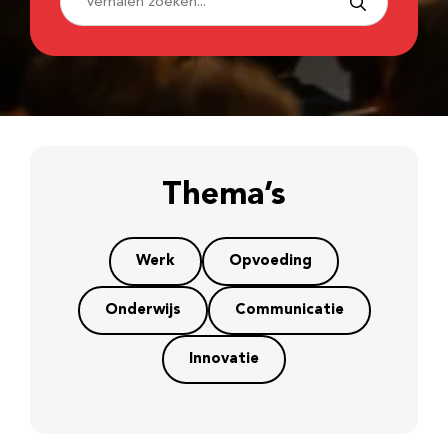
Thema’s
Werk
Opvoeding
Onderwijs
Communicatie
Innovatie