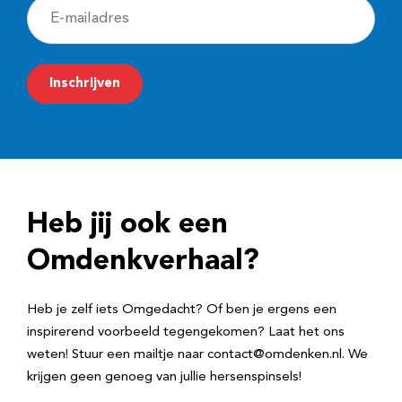
E
-
m
Inschrijven
a
i
l
a
d
Heb jij ook een
r
e
Omdenkverhaal?
s
Heb je zelf iets Omgedacht? Of ben je ergens een
inspirerend voorbeeld tegengekomen? Laat het ons
weten! Stuur een mailtje naar contact@omdenken.nl. We
krijgen geen genoeg van jullie hersenspinsels!