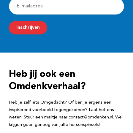
E
-
m
Inschrijven
a
i
l
a
d
Heb jij ook een
r
e
Omdenkverhaal?
s
Heb je zelf iets Omgedacht? Of ben je ergens een
inspirerend voorbeeld tegengekomen? Laat het ons
weten! Stuur een mailtje naar contact@omdenken.nl. We
krijgen geen genoeg van jullie hersenspinsels!