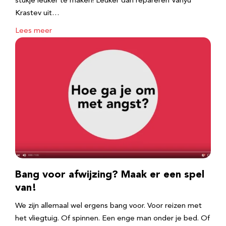
stukje leuker te maken! Leuker dan repareren Vanyu
Krastev uit…
Lees meer
Bang voor afwijzing? Maak er een spel
van!
We zijn allemaal wel ergens bang voor. Voor reizen met
het vliegtuig. Of spinnen. Een enge man onder je bed. Of