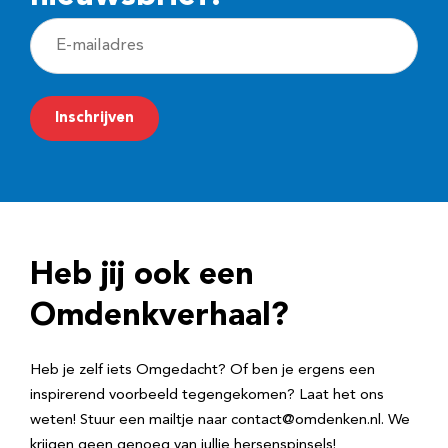
E
-
m
Inschrijven
a
i
l
a
d
Heb jij ook een
r
e
Omdenkverhaal?
s
Heb je zelf iets Omgedacht? Of ben je ergens een
inspirerend voorbeeld tegengekomen? Laat het ons
weten! Stuur een mailtje naar contact@omdenken.nl. We
krijgen geen genoeg van jullie hersenspinsels!