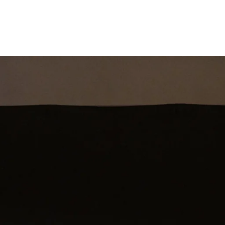
st
Theatershow
Training
Omdenkkrin