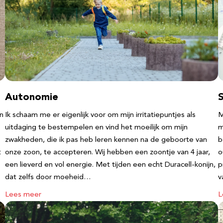
Autonomie
an
Ik schaam me er eigenlijk voor om mijn irritatiepuntjes als
M
uitdaging te bestempelen en vind het moeilijk om mijn
m
zwakheden, die ik pas heb leren kennen na de geboorte van
b
t
onze zoon, te accepteren. Wij hebben een zoontje van 4 jaar,
o
een lieverd en vol energie. Met tijden een echt Duracell-konijn,
p
dat zelfs door moeheid…
v
Lees meer
L