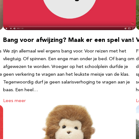
Bang voor afwijzing? Maak er een spel van!
V
s
We zijn allemaal wel ergens bang voor. Voor reizen met het
F
vliegtuig. Of spinnen. Een enge man onder je bed. Of bang om
d
afgewezen te worden. Vroeger op het schoolplein durfde je
d
te
geen verkering te vragen aan het leukste meisje van de klas.
s
Tegenwoordig durf je geen salarisverhoging te vragen aan je
s
baas. Een heel…
h
Lees meer
L