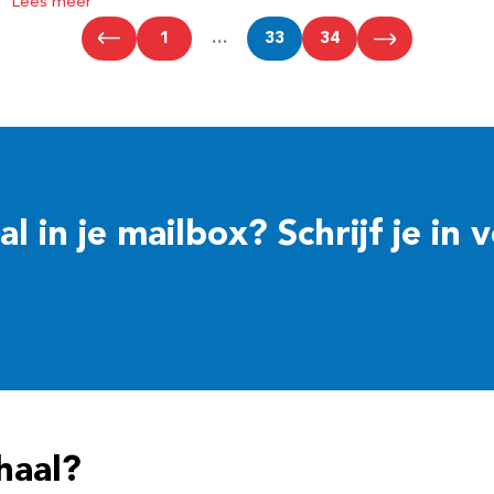
Lees meer
1
…
33
34
 in je mailbox? Schrijf je in 
haal?