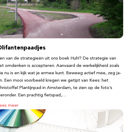
Olifantenpaadjes
en van de strategieën uit ons boek Huh!? De strategie van
et omdenken is accepteren. Aanvaard de werkelijkheid zoals
ie nu is en kijk wat je ermee kunt. Beweeg actief mee, zeg ja-
n. Een mooi voorbeeld kregen we getipt van Kees: het
hristoffel Plantijnpad in Amsterdam, te zien op de foto’s
ieronder. Een prachtig fietspad,…
ees meer