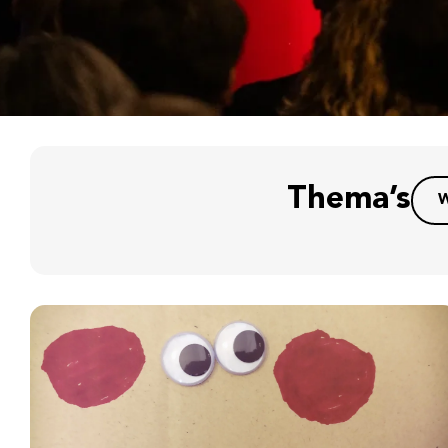
Thema’s
W