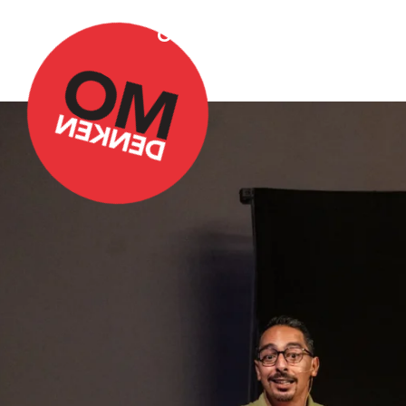
Over Omdenken
Podca