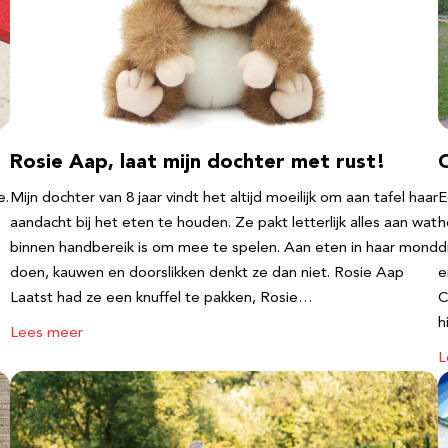
Rosie Aap, laat mijn dochter met rust!
e.
Mijn dochter van 8 jaar vindt het altijd moeilijk om aan tafel haar
E
aandacht bij het eten te houden. Ze pakt letterlijk alles aan wat
h
binnen handbereik is om mee te spelen. Aan eten in haar mond
d
doen, kauwen en doorslikken denkt ze dan niet. Rosie Aap
e
Laatst had ze een knuffel te pakken, Rosie…
C
h
Lees meer
L