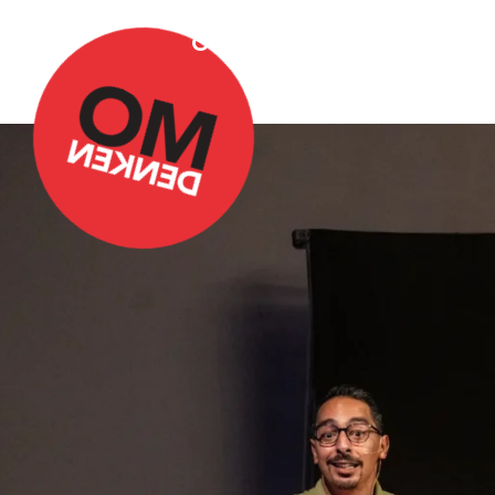
Over Omdenken
Podca