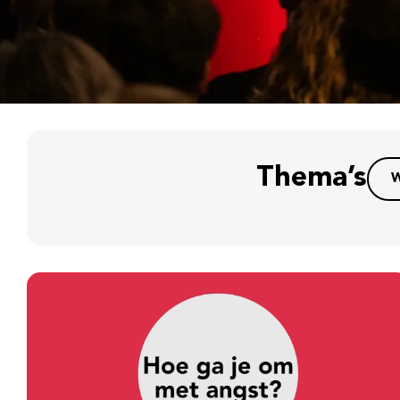
Thema’s
W