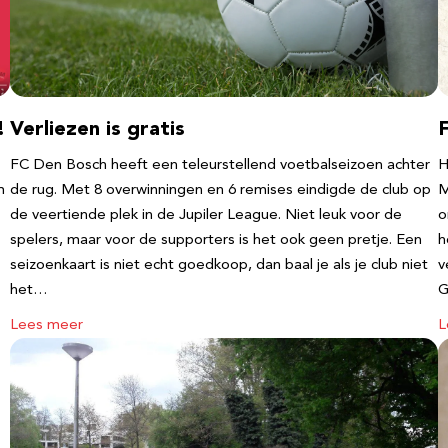
!
Verliezen is gratis
FC Den Bosch heeft een teleurstellend voetbalseizoen achter
H
m
de rug. Met 8 overwinningen en 6 remises eindigde de club op
M
de veertiende plek in de Jupiler League. Niet leuk voor de
o
spelers, maar voor de supporters is het ook geen pretje. Een
h
seizoenkaart is niet echt goedkoop, dan baal je als je club niet
v
het…
G
Lees meer
L