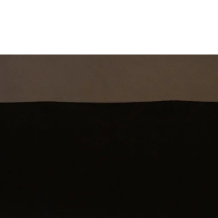
st
Theatershow
Training
Omdenkkrin