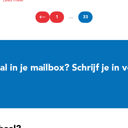
Lees meer
1
…
33
 in je mailbox? Schrijf je in 