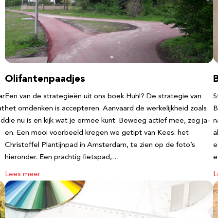
Olifantenpaadjes
ar
Een van de strategieën uit ons boek Huh!? De strategie van
S
at
het omdenken is accepteren. Aanvaard de werkelijkheid zoals
B
nd
die nu is en kijk wat je ermee kunt. Beweeg actief mee, zeg ja-
n
en. Een mooi voorbeeld kregen we getipt van Kees: het
a
Christoffel Plantijnpad in Amsterdam, te zien op de foto’s
e
hieronder. Een prachtig fietspad,…
Lees meer
L