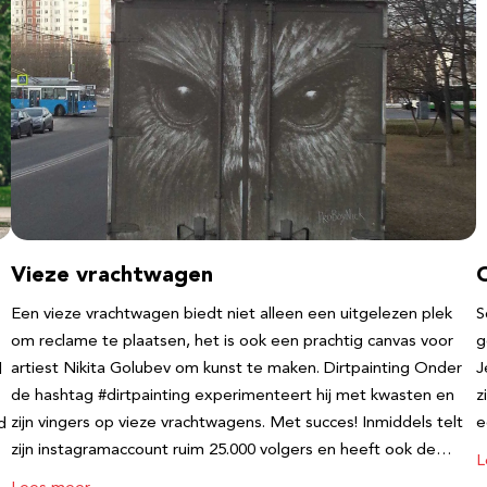
Vieze vrachtwagen
Een vieze vrachtwagen biedt niet alleen een uitgelezen plek
S
om reclame te plaatsen, het is ook een prachtig canvas voor
g
artiest Nikita Golubev om kunst te maken. Dirtpainting Onder
J
l
de hashtag #dirtpainting experimenteert hij met kwasten en
z
zijn vingers op vieze vrachtwagens. Met succes! Inmiddels telt
e
d
zijn instagramaccount ruim 25.000 volgers en heeft ook de…
L