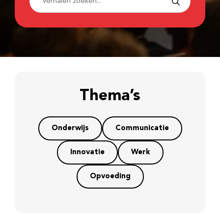
Thema’s
Onderwijs
Communicatie
Innovatie
Werk
Opvoeding