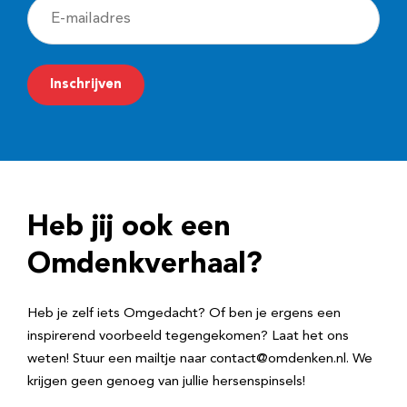
E
-
m
Inschrijven
a
i
l
a
d
Heb jij ook een
r
e
Omdenkverhaal?
s
Heb je zelf iets Omgedacht? Of ben je ergens een
inspirerend voorbeeld tegengekomen? Laat het ons
weten! Stuur een mailtje naar contact@omdenken.nl. We
krijgen geen genoeg van jullie hersenspinsels!