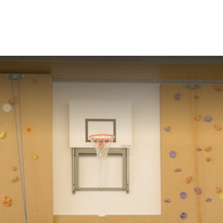
lijke programma’s
Over Omdenken
W