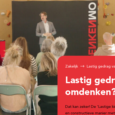
Zakelijk
Lastig gedrag 
Lastig ged
omdenken
Dat kan zeker! De ‘Lastige k
en constructieve manier met