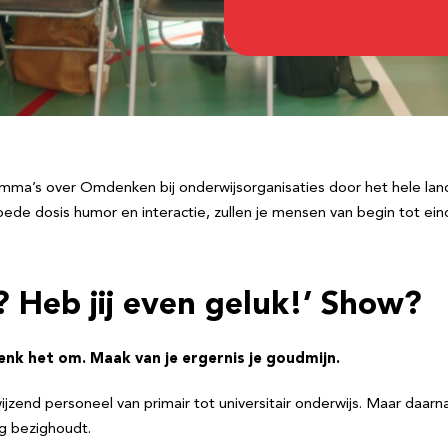
amma’s over Omdenken bij onderwijsorganisaties door het hele land
e dosis humor en interactie, zullen je mensen van begin tot eind
? Heb jij even geluk!’ Show?
enk het om. Maak van je ergernis je goudmijn.
jzend personeel van primair tot universitair onderwijs. Maar daar
g bezighoudt.