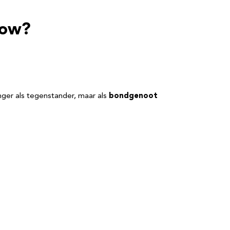
how?
anger als tegenstander, maar als
bondgenoot