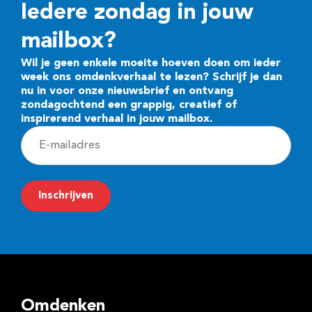
Iedere zondag in jouw
mailbox?
Wil je geen enkele moeite hoeven doen om ieder
week ons omdenkverhaal te lezen? Schrijf je dan
nu in voor onze nieuwsbrief en ontvang
zondagochtend een grappig, creatief of
inspirerend verhaal in jouw mailbox.
E
-
m
Inschrijven
a
i
l
a
d
Omdenken
r