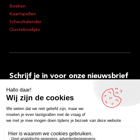
Boeken
Kaartspellen
Scheurkalender
Quoteboekjes
Schrijf je in voor onze nieuwsbrief
E-
mailadres
Inschrijven
Facebook
Instagram
LinkedIn
YouTube
Spotify