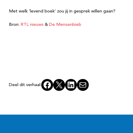
Met welk ‘levend boek’ zou jij in gesprek willen gaan?
Bron:
RTL nieuws
&
De Mensenbieb
Facebook
X
LinkedIn
E-mail
Deel dit verhaal: