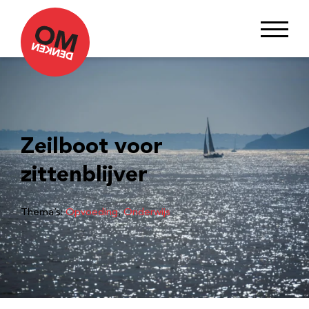
Zeilboot voor
zittenblijver
Thema’s:
Opvoeding
, 
Onderwijs