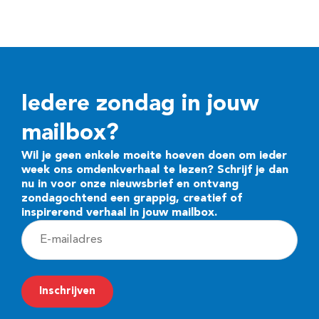
Iedere zondag in jouw
mailbox?
Wil je geen enkele moeite hoeven doen om ieder
week ons omdenkverhaal te lezen? Schrijf je dan
nu in voor onze nieuwsbrief en ontvang
zondagochtend een grappig, creatief of
inspirerend verhaal in jouw mailbox.
E
-
m
Inschrijven
a
i