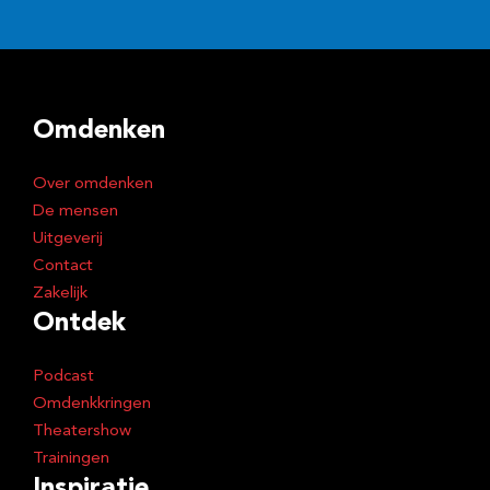
l
a
d
Omdenken
r
e
Over omdenken
s
De mensen
Uitgeverij
Contact
Zakelijk
Ontdek
Podcast
Omdenkkringen
Theatershow
Trainingen
Inspiratie