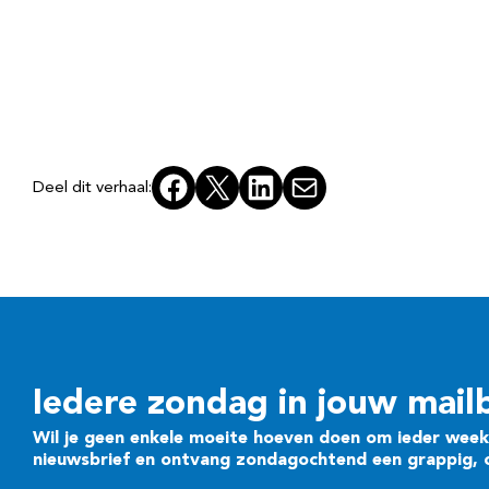
Facebook
X
LinkedIn
E-mail
Deel dit verhaal:
Iedere zondag in jouw mail
Wil je geen enkele moeite hoeven doen om ieder week 
nieuwsbrief en ontvang zondagochtend een grappig, cr