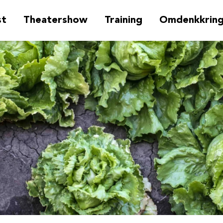
st
Theatershow
Training
Omdenkkrin