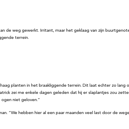
an de weg gewerkt. Irritant, maar het geklaag van zijn buurtgeno
iggende terrein.
g planten in het braakliggende terrein. Dit laat echter zo lang op
Patrick zei me enkele dagen geleden dat hij er slaplantjes zou zett
n ogen niet geloven.”
uurman. “We hebben hier al een paar maanden veel last door de we