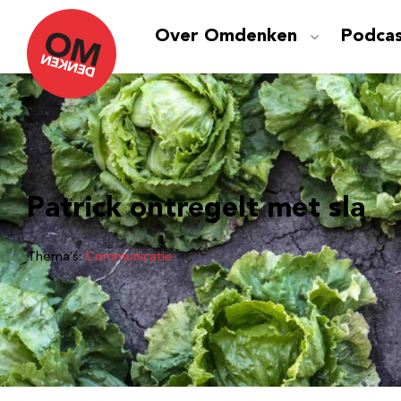
Over Omdenken
Podca
Patrick ontregelt met sla
Thema’s:
Communicatie