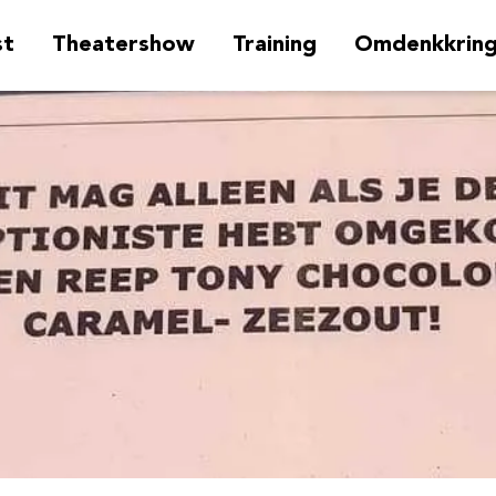
st
Theatershow
Training
Omdenkkrin