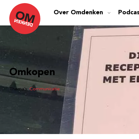
Over Omdenken
Podca
Omkopen
Thema’s:
Communicatie