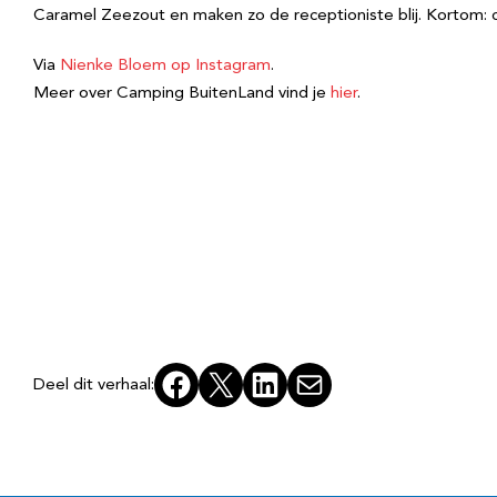
Caramel Zeezout en maken zo de receptioniste blij. Kortom: de
Via
Nienke Bloem op Instagram
.
Meer over Camping BuitenLand vind je
hier
.
Facebook
X
LinkedIn
E-mail
Deel dit verhaal: