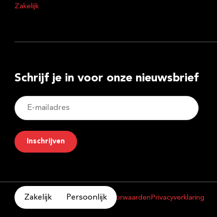
Zakelijk
Schrijf je in voor onze nieuwsbrief
E-
mailadres
Inschrijven
Zakelijk
Persoonlijk
Copyright 2026
Algemene voorwaarden
Privacyverklaring