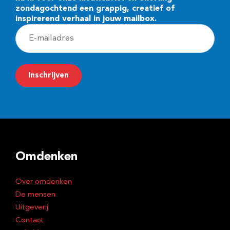
zondagochtend een grappig, creatief of
inspirerend verhaal in jouw mailbox.
E
-
m
Inschrijven
a
i
l
a
d
Omdenken
r
e
Over omdenken
s
De mensen
Uitgeverij
Contact