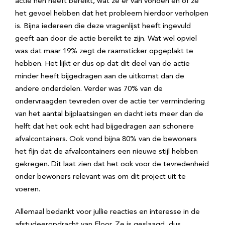
actie hen heeft bereikt, wat ze er van vonden en of ze
het gevoel hebben dat het probleem hierdoor verholpen
is. Bijna iedereen die deze vragenlijst heeft ingevuld
geeft aan door de actie bereikt te zijn. Wat wel opviel
was dat maar 19% zegt de raamsticker opgeplakt te
hebben. Het lijkt er dus op dat dit deel van de actie
minder heeft bijgedragen aan de uitkomst dan de
andere onderdelen. Verder was 70% van de
ondervraagden tevreden over de actie ter vermindering
van het aantal bijplaatsingen en dacht iets meer dan de
helft dat het ook echt had bijgedragen aan schonere
afvalcontainers. Ook vond bijna 80% van de bewoners
het fijn dat de afvalcontainers een nieuwe stijl hebben
gekregen. Dit laat zien dat het ook voor de tevredenheid
onder bewoners relevant was om dit project uit te
voeren.
Allemaal bedankt voor jullie reacties en interesse in de
afstudeeropdracht van Floor. Ze is geslaagd, dus