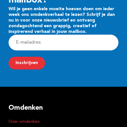
mailbox?
Wil je geen enkele moeite hoeven doen om ieder
week ons omdenkverhaal te lezen? Schrijf je dan
nu in voor onze nieuwsbrief en ontvang
zondagochtend een grappig, creatief of
inspirerend verhaal in jouw mailbox.
E
-
m
Inschrijven
a
i
l
a
d
Omdenken
r
e
Over omdenken
s