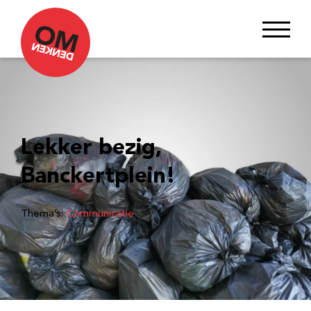
Lekker bezig,
Banckertplein!
Thema’s:
Communicatie