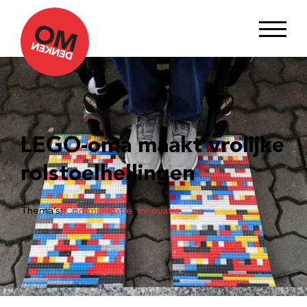
LEGO-oma maakt vrolijke
rolstoelhellingen
Thema’s:
Communicatie
, 
Innovatie