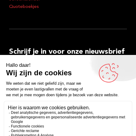
Quoteboekjes
Schrijf je in voor onze nieuwsbrief
E-
mailadres
Inschrijven
Facebook
Instagram
LinkedIn
YouTube
Spotify