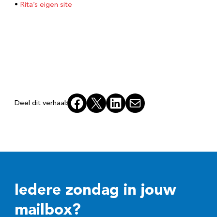
•
Rita’s eigen site
Facebook
X
LinkedIn
E-mail
Deel dit verhaal:
Iedere zondag in jouw
mailbox?