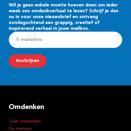
Wil je geen enkele moeite hoeven doen om ieder
week ons omdenkverhaal te lezen? Schrijf je dan
nu in voor onze nieuwsbrief en ontvang
zondagochtend een grappig, creatief of
inspirerend verhaal in jouw mailbox.
E
-
m
Inschrijven
a
i
l
a
d
Omdenken
r
e
Over omdenken
s
De mensen