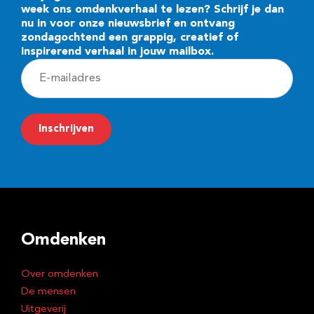
week ons omdenkverhaal te lezen? Schrijf je dan
nu in voor onze nieuwsbrief en ontvang
zondagochtend een grappig, creatief of
inspirerend verhaal in jouw mailbox.
E
-
m
Inschrijven
a
i
l
a
d
Omdenken
r
e
Over omdenken
s
De mensen
Uitgeverij