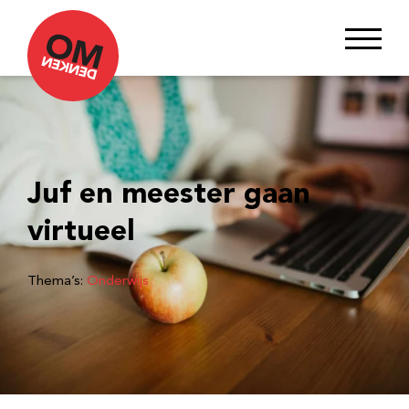
Juf en meester gaan
virtueel
Thema’s:
Onderwijs