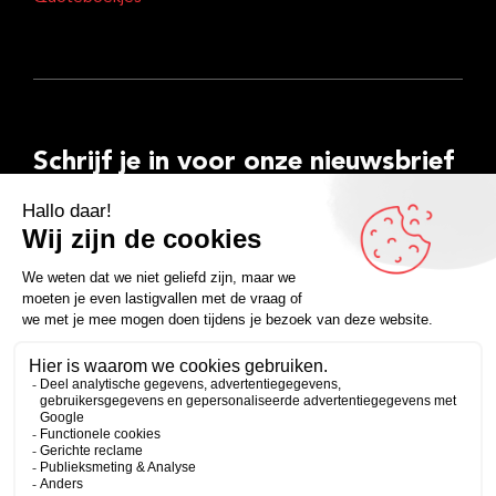
Schrijf je in voor onze nieuwsbrief
E-
mailadres
Inschrijven
Facebook
Instagram
LinkedIn
YouTube
Spotify
Copyright 2026
Algemene voorwaarden