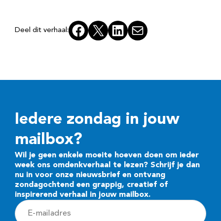
Facebook
X
LinkedIn
E-mail
Deel dit verhaal:
Iedere zondag in jouw
mailbox?
Wil je geen enkele moeite hoeven doen om ieder
week ons omdenkverhaal te lezen? Schrijf je dan
nu in voor onze nieuwsbrief en ontvang
zondagochtend een grappig, creatief of
inspirerend verhaal in jouw mailbox.
E