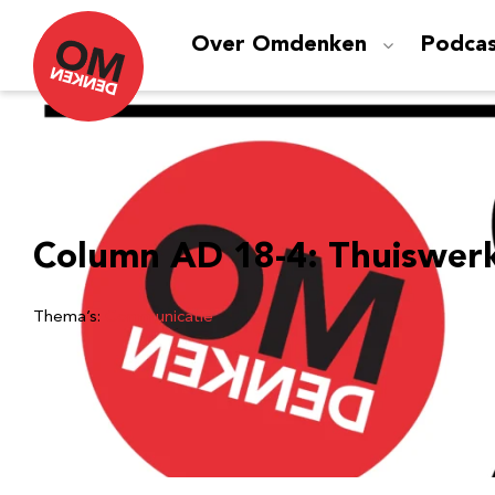
Over Omdenken
Podca
Column AD 18-4: Thuiswer
Thema’s:
Communicatie