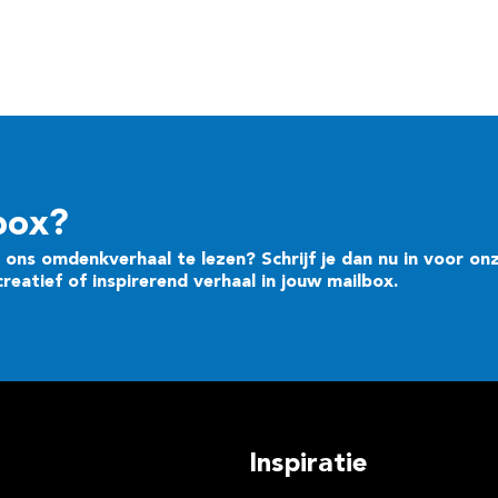
box?
ons omdenkverhaal te lezen? Schrijf je dan nu in voor on
eatief of inspirerend verhaal in jouw mailbox.
Inspiratie