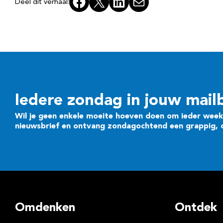
Facebook
X
LinkedIn
E-mail
Deel dit verhaal:
Iedere zondag in jouw mail
Wil je geen enkele moeite hoeven doen om ieder week 
nieuwsbrief en ontvang zondagochtend een grappig, cr
Omdenken
Ontdek