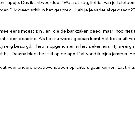
appje. Dus ik antwoordde: “Wat rot zeg, lieffie, van je telefoon.”
n.” Ik kreeg schik in het gesprek “Heb je je vader al gevraagd?”, 
el mee eens moest zijn’, en ‘die de bankzaken deed’ maar ‘nog niet th
genlijk een deadline. Als het nu wordt gedaan komt het beter uit vo
jn erg bezorgd. Theo is opgenomen in het ziekenhuis. Hij is eergis
t bij.’ Daarna bleef het stil op de app. Dat vond ik bijna jammer. He
t voor andere creatieve ideeën oplichters gaan komen. Laat maar d