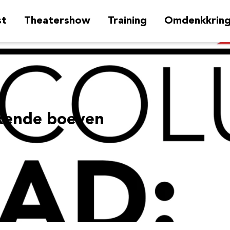
st
Theatershow
Training
Omdenkkrin
kende boeven