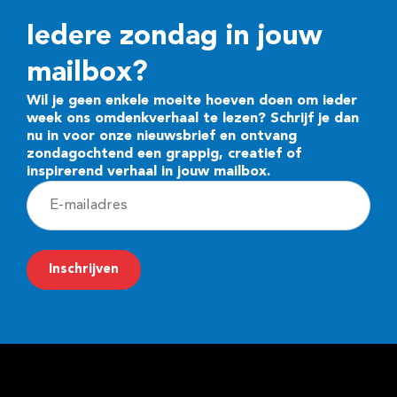
Iedere zondag in jouw
mailbox?
Wil je geen enkele moeite hoeven doen om ieder
week ons omdenkverhaal te lezen? Schrijf je dan
nu in voor onze nieuwsbrief en ontvang
zondagochtend een grappig, creatief of
inspirerend verhaal in jouw mailbox.
E
-
m
Inschrijven
a
i
l
a
d