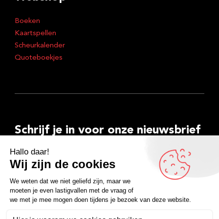
Boeken
Kaartspellen
Scheurkalender
Quoteboekjes
Schrijf je in voor onze nieuwsbrief
E-
mailadres
Inschrijven
Facebook
Instagram
LinkedIn
YouTube
Spotify