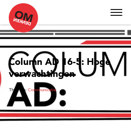
Column AD 16-5: Hoge
verwachtingen
Thema’s:
Communicatie