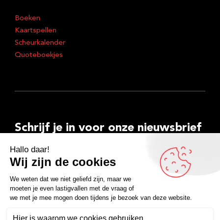
Boeken
Kaartspellen
Scheurkalender
Quoteboekjes
Schrijf je in voor onze nieuwsbrief
E-
mailadres
Inschrijven
Facebook
Instagram
LinkedIn
YouTube
Spotify