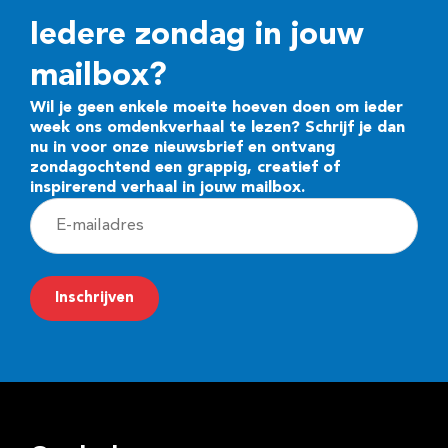
Iedere zondag in jouw
mailbox?
Wil je geen enkele moeite hoeven doen om ieder
week ons omdenkverhaal te lezen? Schrijf je dan
nu in voor onze nieuwsbrief en ontvang
zondagochtend een grappig, creatief of
inspirerend verhaal in jouw mailbox.
E
-
m
Inschrijven
a
i
l
a
d