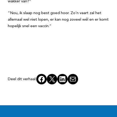
wakker van?”
“Nou, ik slaap nog best goed hoor. Zo’n vaart zal het
allemaal wel niet lopen, er kan nog zoveel wél en er komt
hopelijk snel een vaccin.”
Facebook
X
LinkedIn
E-mail
Deel dit verhaal: