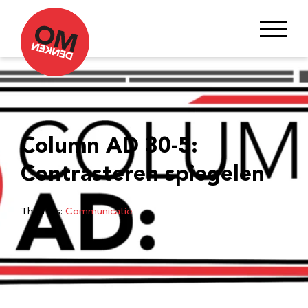
Column AD 30-5:
Contrasteren spiegelen
Thema’s:
Communicatie