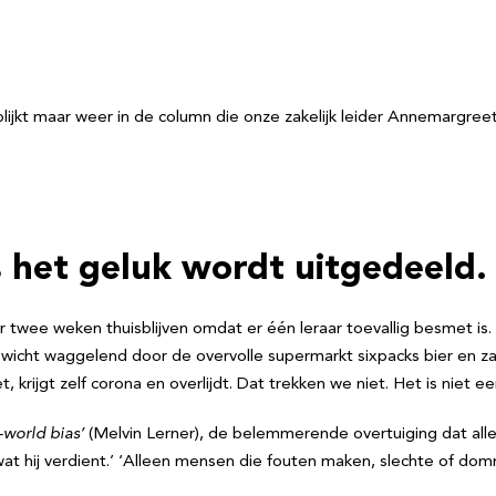
 blijkt maar weer in de column die onze zakelijk leider Annemarg
s het geluk wordt uitgedeeld.
 twee weken thuisblijven omdat er één leraar toevallig besmet is.
wicht waggelend door de overvolle supermarkt sixpacks bier en zakk
krijgt zelf corona en overlijdt. Dat trekken we niet. Het is niet eerl
-
world
bias’
(Melvin Lerner), de belemmerende overtuiging dat alles 
wat hij verdient.’ ‘Alleen mensen die fouten maken, slechte of do