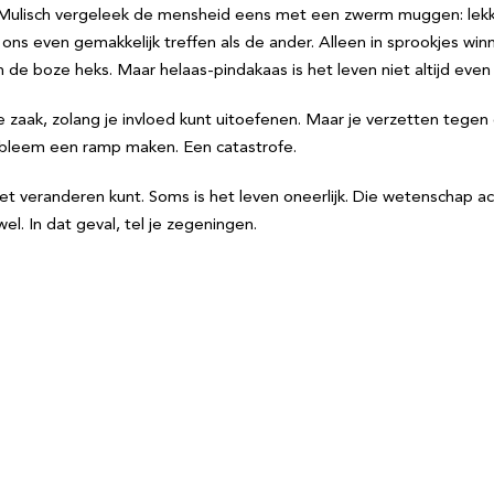
 Mulisch vergeleek de mensheid eens met een zwerm muggen: lekke
 ons even gemakkelijk treffen als de ander. Alleen in sprookjes w
e boze heks. Maar helaas-pindakaas is het leven niet altijd even e
e zaak, zolang je invloed kunt uitoefenen. Maar je verzetten tegen
robleem een ramp maken. Een catastrofe.
et veranderen kunt. Soms is het leven oneerlijk. Die wetenschap ac
el. In dat geval, tel je zegeningen.