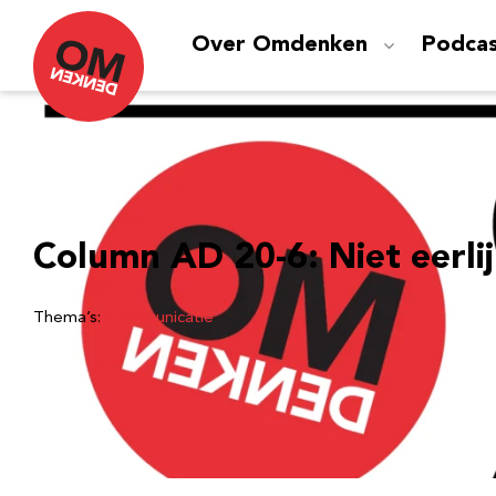
Over Omdenken
Podca
Column AD 20-6: Niet eerli
Thema’s:
Communicatie