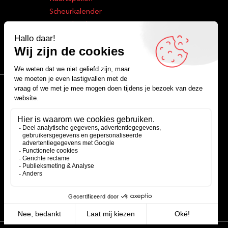
Scheurkalender
Quoteboekjes
Facebook
Instagram
LinkedIn
YouTube
Spotify