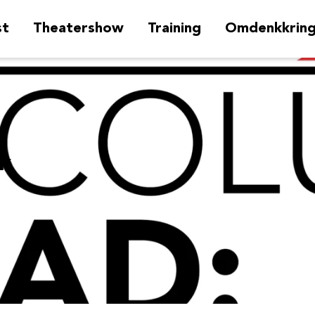
st
Theatershow
Training
Omdenkkrin
jk