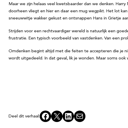
Maar we zijn helaas veel kwetsbaarder dan we denken. Harry
doorheen vliegt en hier en daar een mug wegpikt. Het lot kan
sneeuwwitje wakker gekust en ontsnappen Hans in Grietje aan d
Strijden voor een rechtvaardiger wereld is natuurlijk een goed
frustratie. Een typisch voorbeeld van vastdenken. Van een p
Omdenken begint altijd met die feiten te accepteren die je ni
wordt uitgedeeld. In dat geval, lik je wonden. Maar soms ook w
Facebook
X
LinkedIn
E-mail
Deel dit verhaal: