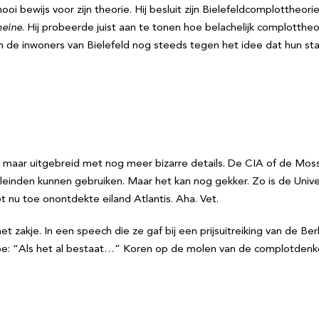
oi bewijs voor zijn theorie. Hij besluit zijn Bielefeldcomplottheorie
meine
. Hij probeerde juist aan te tonen hoe belachelijk complottheo
den de inwoners van Bielefeld nog steeds tegen het idee dat hun st
een maar uitgebreid met nog meer bizarre details. De CIA of de Mo
leinden kunnen gebruiken. Maar het kan nog gekker. Zo is de Universi
 nu toe onontdekte eiland Atlantis. Aha. Vet.
et zakje. In een speech die ze gaf bij een prijsuitreiking van de B
e: “Als het al bestaat…” Koren op de molen van de complotdenker