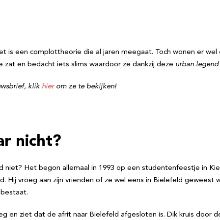
Het is een complottheorie die al jaren meegaat. Toch wonen er wel
je zat en bedacht iets slims waardoor ze dankzij deze
urban legend
wsbrief, klik
hier
om ze te bekijken!
ar nicht?
ld niet? Het begon allemaal in 1993 op een studentenfeestje in Ki
ord. Hij vroeg aan zijn vrienden of ze wel eens in Bielefeld gewee
 bestaat.
eg en ziet dat de afrit naar Bielefeld afgesloten is. Dik kruis doo