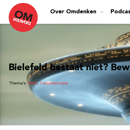
Over Omdenken
Podca
Bielefeld bestaat niet? Bew
Thema’s:
Werk
, 
Communicatie