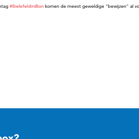
shtag
#Bielefeldmillion
komen de meest geweldige “bewijzen” al voorb