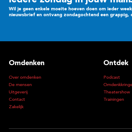
Iedere zondag in jouw mail
Wil je geen enkele moeite hoeven doen om ieder week 
nieuwsbrief en ontvang zondagochtend een grappig, cr
Omdenken
Ontdek
Over omdenken
Podcast
De mensen
Omdenkkring
Uitgeverij
Theatershow
Contact
Trainingen
Zakelijk