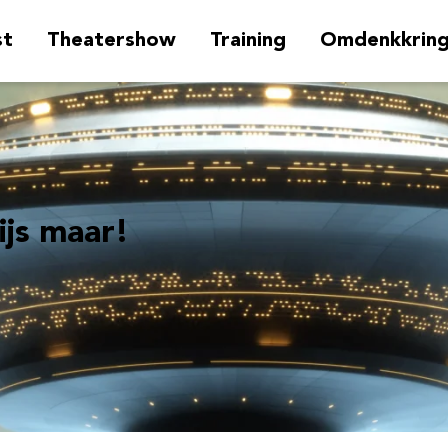
st
Theatershow
Training
Omdenkkrin
ijs maar!