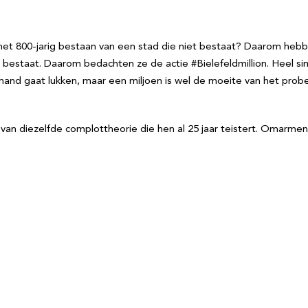
e het 800-jarig bestaan van een stad die niet bestaat? Daarom hebb
t bestaat. Daarom bedachten ze de actie #Bielefeldmillion. Heel sim
iemand gaat lukken, maar een miljoen is wel de moeite van het prob
 van diezelfde complottheorie die hen al 25 jaar teistert. Omarm