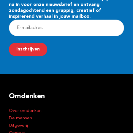
nu in voor onze nieuwsbrief en ontvang
zondagochtend een grappig, creatief of
inspirerend verhaal in jouw mailbox.
E
-
m
Inschrijven
a
i
l
a
d
Omdenken
r
e
Over omdenken
s
De mensen
Uitgeverij