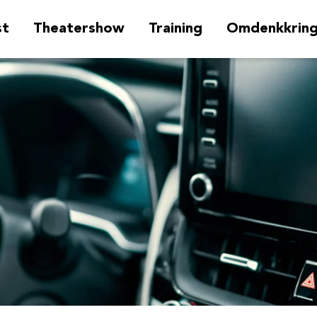
st
Theatershow
Training
Omdenkkrin