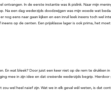
tel ontvangen. In de eerste instantie was ik pislink. Naar mijn men
n op. Na een dag wederzijds doodzwijgen was mijn woede wat beda
 nog eens naar gaan kijken en een inruil leek ineens toch wel int
f ineens op de centen. Een prijsklasse lager is ook prima, het moe
. En wat bleek? Door juist een keer niet op de rem te drukken i
g mee in zijn idee en dat creëerde wederzijds begrip. Hierdoor gi
t zou wel heel naïef zijn. Wat we in elk geval wél weten, is dat con