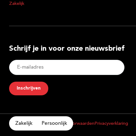
Zakelijk
Schrijf je in voor onze nieuwsbrief
E-
mailadres
Inschrijven
Zakelijk
Persoonlijk
Copyright 2026
Algemene voorwaarden
Privacyverklaring