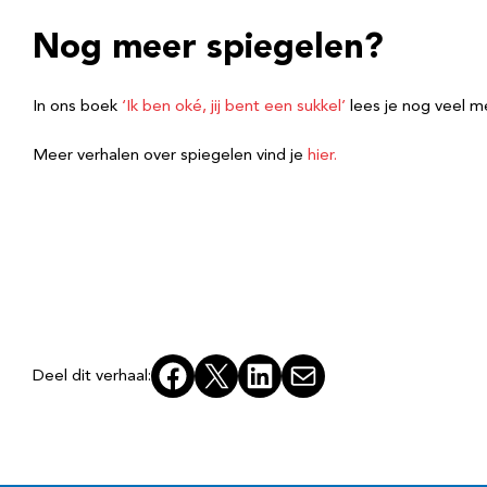
Nog meer spiegelen?
In ons boek
‘Ik ben oké, jij bent een sukkel’
lees je nog veel m
Meer verhalen over spiegelen vind je
hier.
Facebook
X
LinkedIn
E-mail
Deel dit verhaal: