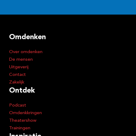
i
l
a
d
Omdenken
r
e
Over omdenken
s
De mensen
Uitgeverij
Contact
Zakelijk
Ontdek
Podcast
Omdenkkringen
Theatershow
Trainingen