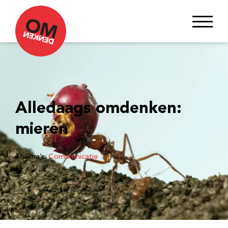
Alledaags omdenken:
mieren
Thema’s:
Communicatie