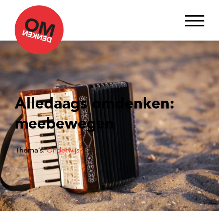
Alledaags omdenken:
meebewegen
Thema’s:
Onderwijs