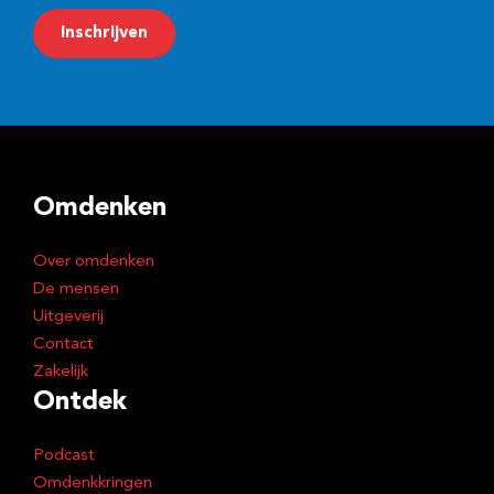
m
Inschrijven
a
i
l
a
d
Omdenken
r
e
Over omdenken
s
De mensen
Uitgeverij
Contact
Zakelijk
Ontdek
Podcast
Omdenkkringen