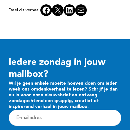
Facebook
X
LinkedIn
E-mail
Deel dit verhaal:
Iedere zondag in jouw
mailbox?
Wil je geen enkele moeite hoeven doen om ieder
week ons omdenkverhaal te lezen? Schrijf je dan
nu in voor onze nieuwsbrief en ontvang
zondagochtend een grappig, creatief of
inspirerend verhaal in jouw mailbox.
E
-