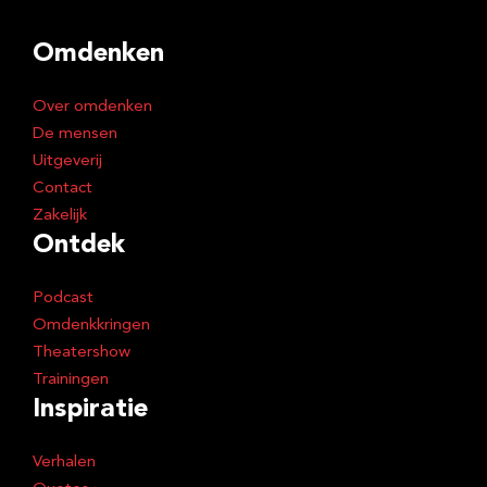
d
Omdenken
r
e
Over omdenken
s
De mensen
Uitgeverij
Contact
Zakelijk
Ontdek
Podcast
Omdenkkringen
Theatershow
Trainingen
Inspiratie
Verhalen