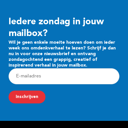
Iedere zondag in jouw
mailbox?
Wil je geen enkele moeite hoeven doen om ieder
week ons omdenkverhaal te lezen? Schrijf je dan
nu in voor onze nieuwsbrief en ontvang
zondagochtend een grappig, creatief of
inspirerend verhaal in jouw mailbox.
E
-
m
Inschrijven
a
i
l
a