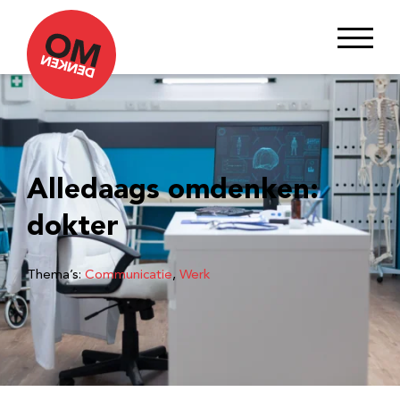
Alledaags omdenken:
dokter
Thema’s:
Communicatie
, 
Werk