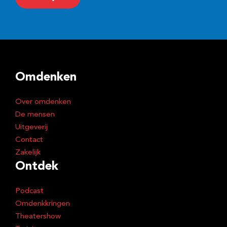
a
i
l
a
d
Omdenken
r
e
Over omdenken
s
De mensen
Uitgeverij
Contact
Zakelijk
Ontdek
Podcast
Omdenkkringen
Theatershow