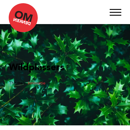
Wildplassers
Thema’s:
Innovatie