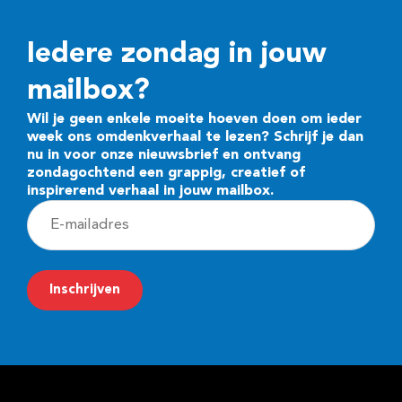
Iedere zondag in jouw
mailbox?
Wil je geen enkele moeite hoeven doen om ieder
week ons omdenkverhaal te lezen? Schrijf je dan
nu in voor onze nieuwsbrief en ontvang
zondagochtend een grappig, creatief of
inspirerend verhaal in jouw mailbox.
E
-
m
Inschrijven
a
i
l
a