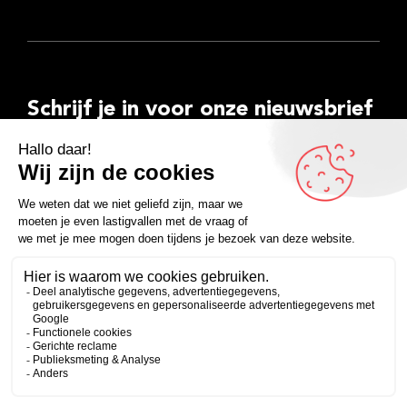
Schrijf je in voor onze nieuwsbrief
E-
mailadres
Inschrijven
Facebook
Instagram
LinkedIn
YouTube
Spotify
Copyright 2026
Algemene voorwaarden