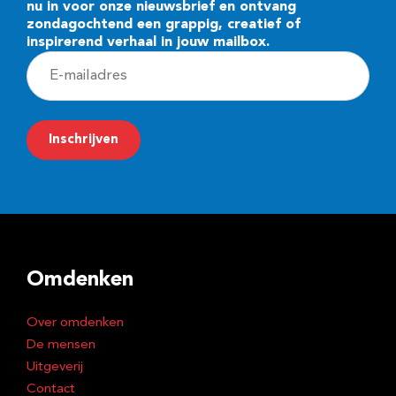
nu in voor onze nieuwsbrief en ontvang
zondagochtend een grappig, creatief of
inspirerend verhaal in jouw mailbox.
E
-
m
Inschrijven
a
i
l
a
d
Omdenken
r
e
Over omdenken
s
De mensen
Uitgeverij
Contact