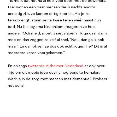
“Ik merk dat het nu al heel veel doet met de bewoners.
Hier wonen een paar mensen die ’s nachts enorm
onrustig zijn, ze komen er tig keer uit. Als je ze
terugbrengt, staan ze na twee tellen wéér naast hun
bed. Nu ik in pyjama binnenkom, reageren ze heel
anders. ‘Och meid, moet jij niet slapen?’ Ik ga daar dan in
mee en dan zeggen ze zelf al snel, ‘Nou, dan ga ik ook
maar’. En dan blijven ze dus ook echt liggen, hè? Dit is al
meerdere keren voorgekomen.”
En onlangs
twitterde Alzheimer Nederland
er ook over.
Tijd om dit mooie idee dus nu nog eens te herhalen.
Werk je in de zorg met mensen met dementie? Probeer
het eens!