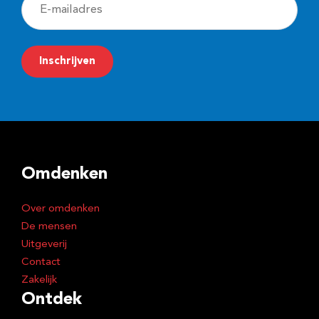
E
-
m
Inschrijven
a
i
l
a
d
Omdenken
r
e
Over omdenken
s
De mensen
Uitgeverij
Contact
Zakelijk
Ontdek