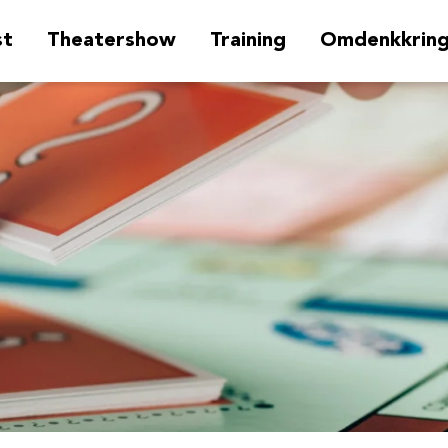
st
Theatershow
Training
Omdenkkrin