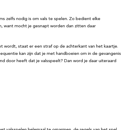
ms zelfs nodig is om vals te spelen. Zo bedient elke
em, want mocht je gesnapt worden dan zitten daar
 wordt, staat er een straf op de achterkant van het kaartje.
nsequentie kan zijn dat je met handboeien om in de gevangenis
nd door heeft dat je valsspeelt? Dan word je daar uiteraard
 het valsspelen helemaal te omarmen, de regels van het spel