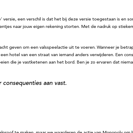
versie, een verschil is dat het bij deze versie toegestaan is en so
ientjes naar jouw eigen rekening storten. Met de nadruk op stiek
acht geven om een valsspeelactie uit te voeren. Wanneer je betrapt
n een hotel van een straat van iemand anders verwijderen. Een co
eien die je vastketenen aan het bord. Ben je zo ervaren dat niema
 consequenties aan vast.
sspeelproof te maken, maar we waarderen de actie van Monopoly om